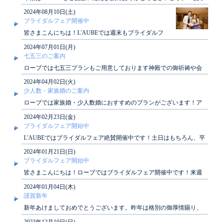
休業期間につきまして、下記の通りご案内..
2024年08月10日(土)
ブライダルフェア開催中
皆さまこんにちは！L'AUBEでは週末もブライダルフ
ェア開催中です！来週の土日もご案内可能でございま
2024年07月01日(月)
すぜ..
七五三のご案内
ローブでは七五三プランもご用意しております神殿での御祈祷や会
食も可能でございますぜひご検討くださいませ★..
2024年04月02日(火)
少人数・家族婚のご案内
ローブでは家族婚・少人数婚におすすめのプランがございます！ア
ットホームな結婚式がしたい方、必見です♪詳し..
2024年02月23日(金)
ブライダルフェア開始中
L'AUBEではブライダルフェア絶賛開催中です！土日はもちろん、平
日も開催しております！ぜひご見学にお越..
2024年01月21日(日)
ブライダルフェア開始中
皆さまこんにちは！ローブではブライダルフェア開催中です！来週
の土日もご案内可能でございますぜひご見学にお..
2024年01月04日(木)
謹賀新年
新年あけましておめでとうございます。昨年は格別の御厚情賜り、
深く感謝申し上げます。本年も皆さまに素敵なひ..
2023年12月10日(日)