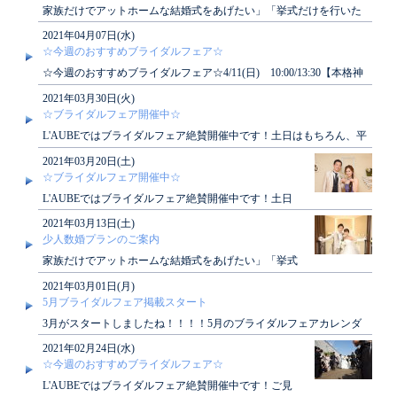
家族だけでアットホームな結婚式をあげたい」「挙式だけを行いた
い」ローブではそんな願いを叶えるプランがござ..
2021年04月07日(水)
☆今週のおすすめブライダルフェア☆
☆今週のおすすめブライダルフェア☆4/11(日) 10:00/13:30【本格神
殿＆純白チャペル体験】フ..
2021年03月30日(火)
☆ブライダルフェア開催中☆
L'AUBEではブライダルフェア絶賛開催中です！土日はもちろん、平
日も開催しております！ぜひご見学にお越..
2021年03月20日(土)
☆ブライダルフェア開催中☆
L'AUBEではブライダルフェア絶賛開催中です！土日
はもちろん、平日も開催しております！ぜひご見学に
2021年03月13日(土)
お越..
少人数婚プランのご案内
家族だけでアットホームな結婚式をあげたい」「挙式
だけを行いたい」ローブではそんな願いを叶えるプラ
2021年03月01日(月)
ンがござ..
5月ブライダルフェア掲載スタート
3月がスタートしましたね！！！！5月のブライダルフェアカレンダ
ーが掲載されました。ぜひチェックしてみてく..
2021年02月24日(水)
☆今週のおすすめブライダルフェア☆
L'AUBEではブライダルフェア絶賛開催中です！ご見