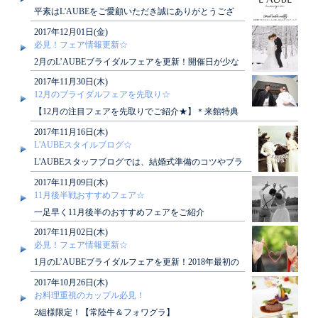
平素はL'AUBEをご愛顧いただき誠にありがとうござ
います。年末年始休業期間につきまして、下記の通り
2017年12月01日(金)
ご案..
必見！フェア情報更新☆
2月のL’AUBEブライダルフェアを更新！開催日が少な
い限定フェアも…！？人気フェア情報が盛りだくさん
2017年11月30日(木)
で..
12月のブライダルフェアを先取り☆
【12月の注目フェアを先取りでご紹介★】＊来館特典
＆絶品デザート試食 ～結婚式の不安解消相
2017年11月16日(木)
談会～..
L'AUBEスタイルブログ☆
L'AUBEスタッフブログでは、結婚式準備のコツやブラ
イダルフェア情報などその他にもブライダル情報が満
2017年11月09日(木)
載..
11月後半戦おすすめフェア☆
一足早く11月後半のおすすめフェアをご紹介
♪11/26（日）3部制☆【1day限定】来館特典＆見積相談
2017年11月02日(木)
会..
必見！フェア情報更新☆
1月のL’AUBEブライダルフェアを更新！2018年最初の
フェア情報が盛りだくさんですのでお見逃しなく♪..
2017年10月26日(木)
お料理重視のカップル必見！
2組様限定！【常陸牛＆フォワグラ】