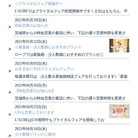
☆ブライダルフェア開催中☆
L'AUBEではブライダルフェア絶賛開催中です！土日はもちろん、平
日も開催しております！ぜひご見学にお越..
2021年05月19日(水)
時短営業のお知らせ
茨城県からの時短営業の要請に伴い、下記の通り営業時間を変更さ
せて頂きます。◇期間：2021年5月20日(..
2021年05月12日(水)
☆家族婚・少人数婚におすすめプラン☆
ローブでは家族婚・少人数婚におすすめのプランがご
ざいます！アットホームな結婚式がしたい方、必見で
2021年05月05日(水)
す♪詳し..
おすすめ☆平日ブライダルフェア☆
毎週水曜日は 少人数＆家族婚相談フェアを行っております♪「家族
だけでアットホームに挙げたい」「ごく親しい..
2021年04月26日(月)
【時短営業のお知らせ】
茨城県からの時短営業の要請に伴い、下記の通り営業時間を変更さ
せて頂きます。◇期間：2021年4月29日(..
2021年04月25日(日)
GWも営業しております
L’AUBEはGW期間中もブライダルフェアを開催してお
ります。GWにお越し頂きますと、素敵な特典もござ
2021年04月14日(水)
い..
少人数婚プランのご案内