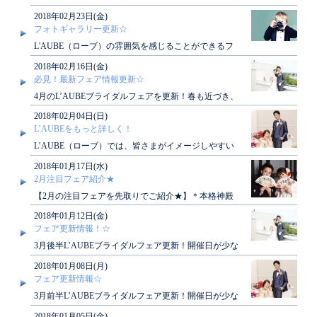
は格別なるご高配を賜り御礼申し上げます。さて..
2018年02月23日(金)
フォトギャラリー更新☆
L'AUBE（ローブ）の雰囲気を感じることができるフ
ォトギャラリー☆お写真の更新を行いました(^O^)／..
2018年02月16日(金)
必見！最新フェア情報更新☆
4月のL’AUBEブライダルフェアを更新！春も近づき、
暖かくなってきた頃にL'AUBE（ローブ）からカッ..
2018年02月04日(日)
L’AUBEをもっと詳しく！
L’AUBE（ローブ）では、皆さまがイメージしやすい
ようフォト一覧にてお写真をアップしております！ア
2018年01月17日(水)
イテ..
2月注目フェア紹介★
【2月の注目フェアを先取りでご紹介★】＊本格神殿
＆純白チャペル体験 ～スイーツ試食付相談
2018年01月12日(金)
会～ ..
フェア更新情報！☆
3月後半L’AUBEブライダルフェア更新！開催日が少な
い限定フェアも…！？人気フェア情報が盛りだくさん
2018年01月08日(月)
で..
フェア更新情報☆
3月前半L’AUBEブライダルフェア更新！開催日が少な
い限定フェアも…！？人気フェア情報が盛りだくさん
2018年01月05日(金)