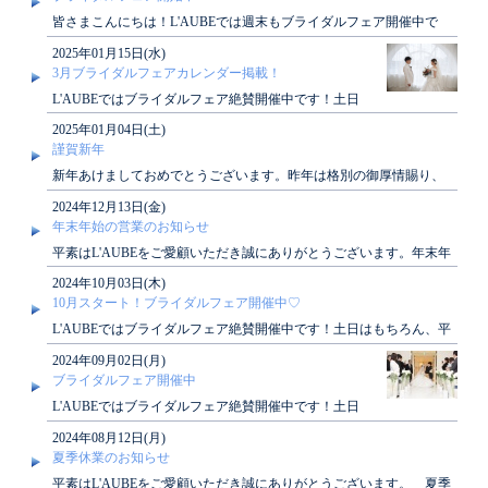
皆さまこんにちは！L'AUBEでは週末もブライダルフェア開催中で
す！来週の土日もご案内可能でございますぜ..
2025年01月15日(水)
3月ブライダルフェアカレンダー掲載！
L'AUBEではブライダルフェア絶賛開催中です！土日
はもちろん、平日も開催しております！ぜひご見学に
2025年01月04日(土)
お越..
謹賀新年
新年あけましておめでとうございます。昨年は格別の御厚情賜り、
深く感謝申し上げます。本年も皆さまに素敵なひ..
2024年12月13日(金)
年末年始の営業のお知らせ
平素はL'AUBEをご愛顧いただき誠にありがとうございます。年末年
始休業期間につきまして、下記の通りご案..
2024年10月03日(木)
10月スタート！ブライダルフェア開催中♡
L'AUBEではブライダルフェア絶賛開催中です！土日はもちろん、平
日も開催しております！ぜひご見学にお越..
2024年09月02日(月)
ブライダルフェア開催中
L'AUBEではブライダルフェア絶賛開催中です！土日
はもちろん、平日も開催しております！ぜひご見学に
2024年08月12日(月)
お越..
夏季休業のお知らせ
平素はL'AUBEをご愛顧いただき誠にありがとうございます。 夏季