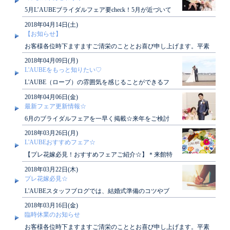
5月L’AUBEブライダルフェア要check！5月が近づいて
きましたね( *´艸｀)年内挙式をご検討の方..
2018年04月14日(土)
【お知らせ】
お客様各位時下ますますご清栄のこととお喜び申し上げます。平素
は格別なるご高配を賜り御礼申し上げます。さて..
2018年04月09日(月)
L'AUBEをもっと知りたい♡
L'AUBE（ローブ）の雰囲気を感じることができるフ
ォトギャラリー☆L'AUBE卒花嫁様の皆さまにご協力..
2018年04月06日(金)
最新フェア更新情報☆
6月のブライダルフェアを一早く掲載☆来年をご検討
中の方はもちろん、2018年内をご検討中のカップル様
2018年03月26日(月)
も必..
L'AUBEおすすめフェア☆
【プレ花嫁必見！おすすめフェアご紹介☆】＊来館特
典＆絶品デザート試食 ～結婚式の不安解消
2018年03月22日(木)
相談会～..
プレ花嫁必見☆
L'AUBEスタッフブログでは、結婚式準備のコツやブ
ライダルフェア情報などその他にもブライダル情報が
2018年03月16日(金)
満載..
臨時休業のお知らせ
お客様各位時下ますますご清栄のこととお喜び申し上げます。平素