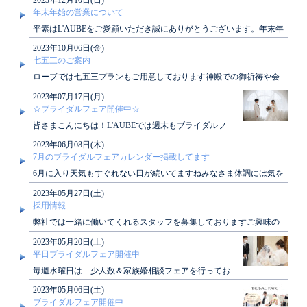
年末年始の営業について
平素はL'AUBEをご愛顧いただき誠にありがとうございます。年末年
始休業期間につきまして、下記の通りご案..
2023年10月06日(金)
七五三のご案内
ローブでは七五三プランもご用意しております神殿での御祈祷や会
食も可能でございますぜひご検討くださいませ★..
2023年07月17日(月)
☆ブライダルフェア開催中☆
皆さまこんにちは！L'AUBEでは週末もブライダルフ
ェア開催中です！来週の土日もご案内可能でございま
2023年06月08日(木)
すぜ..
7月のブライダルフェアカレンダー掲載してます
6月に入り天気もすぐれない日が続いてますねみなさま体調には気を
付けてください！7月のブライダルフェアカレ..
2023年05月27日(土)
採用情報
弊社では一緒に働いてくれるスタッフを募集しておりますご興味の
ある方はぜひご連絡ください募集職種【正社員】..
2023年05月20日(土)
平日ブライダルフェア開催中
毎週水曜日は 少人数＆家族婚相談フェアを行ってお
ります♪「家族だけでアットホームに挙げたい」「ご
2023年05月06日(土)
く親しい..
ブライダルフェア開催中