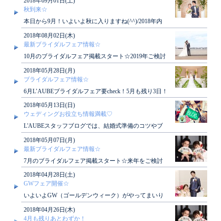
2018年09月01日(土)
ラ..
秋到来☆
本日から9月！いよいよ秋に入りますね(^^)/2018年内
に挙式ご希望の方も2019年春ご希望の方もこの..
2018年08月02日(木)
最新ブライダルフェア情報☆
10月のブライダルフェア掲載スタート☆2019年ご検討
中の方におすすめフェア満載！2018年内をご検討中..
2018年05月28日(月)
ブライダルフェア情報☆
6月L’AUBEブライダルフェア要check！5月も残り3日！
年内挙式の方もまだ間に合う☆もちろん、20..
2018年05月13日(日)
ウェディングお役立ち情報満載♡
L'AUBEスタッフブログでは、結婚式準備のコツやブ
ライダルフェア情報などその他にもブライダル情報が
2018年05月07日(月)
満載..
最新ブライダルフェア情報☆
7月のブライダルフェア掲載スタート☆来年をご検討
中の方はもちろん、2018年内をご検討中のカップル様
2018年04月28日(土)
も必..
GWフェア開催☆
いよいよGW（ゴールデンウィーク）がやってまいり
ます！皆さまは、どうお過ごしになられますか？この
2018年04月26日(木)
連休中に..
4月も残りあとわずか！