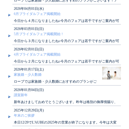
ローブでは家族婚・少人数婚におすすめのプランがございます！ア
ットホームな結婚式がしたい方、必見です♪詳し..
2026年04月01日(水)
6月ブライダルフェア掲載開始
今日から４月になりましたね♪今月のフェアは若干ですがご案内が可
能でございます！６月のブライダルフェアカレ..
2026年03月01日(日)
5月ブライダルフェア掲載開始！
今日から３月になりましたね♪今月のフェアは若干ですがご案内が可
能でございます！４月のブライダルフェアカレ..
2026年02月01日(日)
4月ブライダルフェア掲載開始
今日から２月になりましたね♪今月のフェアは若干ですがご案内が可
能でございます！４月のブライダルフェアカレ..
2026年01月17日(土)
家族婚・少人数婚
ローブでは家族婚・少人数婚におすすめのプランがご
ざいます！アットホームな結婚式がしたい方、必見で
2026年01月04日(日)
す♪詳し..
謹賀新年
新年あけましておめでとうございます。昨年は格別の御厚情賜り、
深く感謝申し上げます。本年も皆さまに素敵なひ..
2025年12月29日(月)
年末のご挨拶
本日12/29でL'AUBEの2025年の営業が終了になります。今年は大変
おせわになりました。来年もお越..