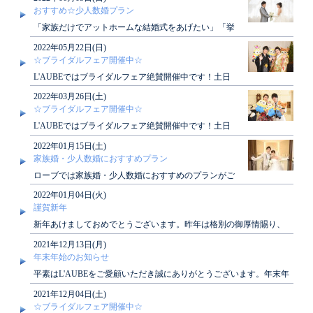
お越..
おすすめ☆少人数婚プラン
「家族だけでアットホームな結婚式をあげたい」「挙
式だけを行いたい」ローブではそんな願いを叶えるプ
2022年05月22日(日)
ランがご..
☆ブライダルフェア開催中☆
L'AUBEではブライダルフェア絶賛開催中です！土日
はもちろん、平日も開催しております！ぜひご見学に
2022年03月26日(土)
お越..
☆ブライダルフェア開催中☆
L'AUBEではブライダルフェア絶賛開催中です！土日
はもちろん、平日も開催しております！ぜひご見学に
2022年01月15日(土)
お越..
家族婚・少人数婚におすすめプラン
ローブでは家族婚・少人数婚におすすめのプランがご
ざいます！アットホームな結婚式がしたい方、必見で
2022年01月04日(火)
す♪詳し..
謹賀新年
新年あけましておめでとうございます。昨年は格別の御厚情賜り、
深く感謝申し上げます。本年も皆さまに素敵なひ..
2021年12月13日(月)
年末年始のお知らせ
平素はL'AUBEをご愛顧いただき誠にありがとうございます。年末年
始休業期間につきまして、下記の通りご案..
2021年12月04日(土)
☆ブライダルフェア開催中☆