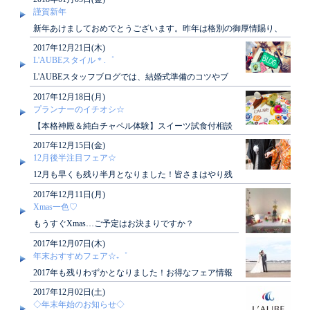
で..
謹賀新年
新年あけましておめでとうございます。昨年は格別の御厚情賜り、
深く感謝申し上げます。本年も皆さまに素敵なひ..
2017年12月21日(木)
L'AUBEスタイル＊.゜
L'AUBEスタッフブログでは、結婚式準備のコツやブ
ライダルフェア情報などその他にもブライダル情報が
2017年12月18日(月)
満載..
プランナーのイチオシ☆
【本格神殿＆純白チャペル体験】スイーツ試食付相談
会日本古来より伝わる格調高くモダンな神殿やゲスト
2017年12月15日(金)
との距離..
12月後半注目フェア☆
12月も早くも残り半月となりました！皆さまはやり残
したことはございませんか(*^^)？L'AUBE（ロー..
2017年12月11日(月)
Xmas一色♡
もうすぐXmas…ご予定はお決まりですか？
(*^^)L'AUBE（ローブ）ブライダル予約サロンも只今
2017年12月07日(木)
ディ..
年末おすすめフェア☆₊゜
2017年も残りわずかとなりました！お得なフェア情報
も年内限られております(*_*)ぜひお見逃しのないよ..
2017年12月02日(土)
◇年末年始のお知らせ◇