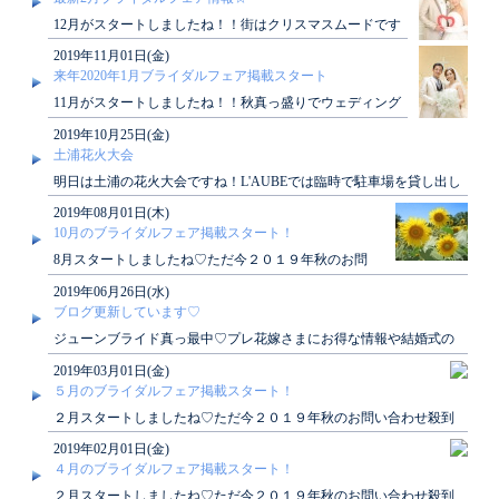
12月がスタートしましたね！！街はクリスマスムードです
ね☆♪来年2月のブライダルフェアの掲載が本日スター..
2019年11月01日(金)
来年2020年1月ブライダルフェア掲載スタート
11月がスタートしましたね！！秋真っ盛りでウェディング
シーズン突入です♪来年1月のブライダルフェアの掲載..
2019年10月25日(金)
土浦花火大会
明日は土浦の花火大会ですね！L'AUBEでは臨時で駐車場を貸し出し
ております！！その他、出店も開いており..
2019年08月01日(木)
10月のブライダルフェア掲載スタート！
8月スタートしましたね♡ただ今２０１９年秋のお問
い合わせ殺到中です！ご希望の方はお早めに…(^O^)
2019年06月26日(水)
／◇..
ブログ更新しています♡
ジューンブライド真っ最中♡プレ花嫁さまにお得な情報や結婚式の
準備のコツなど載っています♡ぜひL'AUBE..
2019年03月01日(金)
５月のブライダルフェア掲載スタート！
２月スタートしましたね♡ただ今２０１９年秋のお問い合わせ殺到
中です！ご希望の方はお早めに…(^O^)／◇..
2019年02月01日(金)
４月のブライダルフェア掲載スタート！
２月スタートしましたね♡ただ今２０１９年秋のお問い合わせ殺到