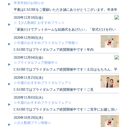
年末年始のお知らせ
平素はL'AUBEをご愛顧いただき誠にありがとうございます。年末年
始休業期間につきまして、下記の通りご案..
2020年12月18日(金)
☆【少人数婚】おすすめプラン☆
「家族だけでアットホームな結婚式をあげたい」「挙式だけを行い
たい」ローブではそんな願いを叶えるプランがご..
2020年12月08日(火)
☆今週のおすすめブライダルフェア情報☆
L'AUBEではブライダルフェア絶賛開催中です！年内
にご見学にお越し頂いたお客様には素敵な特典もござ
2020年12月04日(金)
いま..
☆ブライダルフェア開催中☆
L'AUBEではブライダルフェア絶賛開催中です！土日はもちろん、平
日も開催しております！ぜひご見学にお越..
2020年11月25日(水)
☆今週のおすすめブライダルフェア☆
L'AUBEではブライダルフェア絶賛開催中です！ご見
学にお越し頂いたお客様には素敵な特典もございま
2020年11月03日(火)
す！ぜ..
☆今週のおすすめブライダルフェア☆
L'AUBEではブライダルフェア絶賛開催中です！ご見学にお越し頂い
たお客様には素敵な特典もございます！ぜ..
2020年10月29日(木)
☆少人数婚プラン情報☆