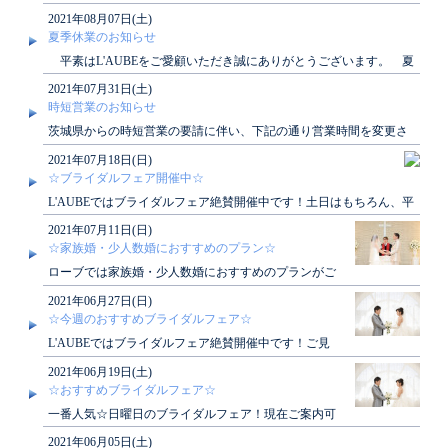
城県からのまん延防止等重点措置の要請に..
2021年08月07日(土)
夏季休業のお知らせ
平素はL'AUBEをご愛顧いただき誠にありがとうございます。 夏
季休業期間につきまして、下記の通りご案..
2021年07月31日(土)
時短営業のお知らせ
茨城県からの時短営業の要請に伴い、下記の通り営業時間を変更さ
せて頂きます。◇期間：2021年7月30日(..
2021年07月18日(日)
☆ブライダルフェア開催中☆
L'AUBEではブライダルフェア絶賛開催中です！土日はもちろん、平
日も開催しております！ぜひご見学にお越..
2021年07月11日(日)
☆家族婚・少人数婚におすすめのプラン☆
ローブでは家族婚・少人数婚におすすめのプランがご
ざいます！アットホームな結婚式がしたい方、必見で
2021年06月27日(日)
す♪詳し..
☆今週のおすすめブライダルフェア☆
L'AUBEではブライダルフェア絶賛開催中です！ご見
学にお越し頂いたお客様には素敵な特典もございま
2021年06月19日(土)
す！ぜ..
☆おすすめブライダルフェア☆
一番人気☆日曜日のブライダルフェア！現在ご案内可
能となっております♪６/27(日) 1１:00/13:3..
2021年06月05日(土)