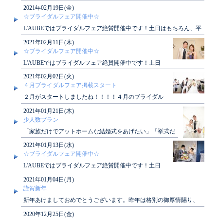
学にお越し頂いたお客様には素敵な特典もございま
2021年02月19日(金)
す！ぜ..
☆ブライダルフェア開催中☆
L'AUBEではブライダルフェア絶賛開催中です！土日はもちろん、平
日も開催しております！ぜひご見学にお越..
2021年02月11日(木)
☆ブライダルフェア開催中☆
L'AUBEではブライダルフェア絶賛開催中です！土日
はもちろん、平日も開催しております！ぜひご見学に
2021年02月02日(火)
お越..
４月ブライダルフェア掲載スタート
２月がスタートしましたね！！！！４月のブライダル
フェアカレンダーが掲載されました。ぜひチェックし
2021年01月21日(木)
てみてく..
少人数プラン
「家族だけでアットホームな結婚式をあげたい」「挙式だ
けを行いたい」ローブではそんな願いを叶えるプランが
2021年01月13日(水)
ご..
☆ブライダルフェア開催中☆
L'AUBEではブライダルフェア絶賛開催中です！土日
はもちろん、平日も開催しております！ぜひご見学に
2021年01月04日(月)
お越..
謹賀新年
新年あけましておめでとうございます。昨年は格別の御厚情賜り、
深く感謝申し上げます。本年も皆さまに素敵なひ..
2020年12月25日(金)