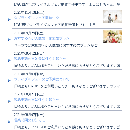
L'AUBEではブライダルフェア絶賛開催中です！土日はもちろん、平
日も開催しております！ぜひご見学にお越..
2021年11月13日(土)
☆ブライダルフェア開催中☆
L'AUBEではブライダルフェア絶賛開催中です！土日
はもちろん、平日も開催しております！ぜひご見学に
2021年09月25日(土)
お越..
おすすめ☆少人数婚・家族婚プラン
ローブでは家族婚・少人数婚におすすめのプランがご
ざいます！アットホームな結婚式がしたい方、必見で
2021年09月12日(日)
す♪詳し..
緊急事態宣言延長に伴うお知らせ
日頃より、L’AUBEをご利用いただき誠にありがとうございます。茨
城県からの緊急事態宣言延長の発令に伴い..
2021年09月03日(金)
ブライダルフェアのご予約について
日頃よりL’AUBEをご利用いただき、ありがとうございます。ブライ
ダルフェアのご予約・ご見学についてL’..
2021年08月21日(土)
緊急事態宣言に伴うお知らせ
日頃より、L’AUBEをご利用いただき誠にありがとうございます。茨
城県からの緊急事態宣言の発令に伴いお客..
2021年08月07日(土)
営業時間のお知らせ
日頃より、L’AUBEをご利用いただき誠にありがとうございます。茨