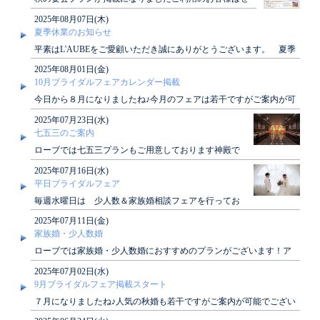
ひご覧くださいませ
2025年08月07日(木)
夏季休業のお知らせ
平素はL'AUBEをご愛顧いただき誠にありがとうございます。 夏季
休業期間につきまして、下記の通りご案内..
2025年08月01日(金)
10月ブライダルフェアカレンダー掲載
今日から８月になりましたね♪今月のフェアは若干ですがご案内が可
能でございます！10月のブライダルフェアカ..
2025年07月23日(水)
七五三のご案内
ローブでは七五三プランもご用意しております神殿で
の御祈祷や会食も可能でございますぜひご検討くださ
2025年07月16日(水)
いませ★..
平日ブライダルフェア
毎週水曜日は 少人数＆家族婚相談フェアを行ってお
ります♪「家族だけでアットホームに挙げたい」「ご
2025年07月11日(金)
く親しい..
家族婚・少人数婚
ローブでは家族婚・少人数婚におすすめのプランがございます！ア
ットホームな結婚式がしたい方、必見です♪詳し..
2025年07月02日(水)
9月ブライダルフェア掲載スタート
７月になりましたね♪人気の秋婚も若干ですがご案内が可能でござい
ます！9月のブライダルフェアカレンダーが掲..