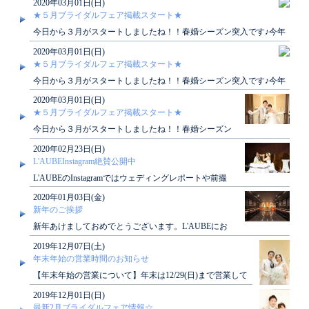
2020年03月01日(日)
★５月ブライダルフェア掲載スタート★
今日から３月がスタートしましたね！！春婚シーズン突入です♪今年
５月のブライダルフェアの掲載が本日スタート..
2020年03月01日(日)
★５月ブライダルフェア掲載スタート★
今日から３月がスタートしましたね！！春婚シーズン突入です♪今年
５月のブライダルフェアの掲載が本日スタート..
2020年03月01日(日)
★５月ブライダルフェア掲載スタート★
今日から３月がスタートしましたね！！春婚シーズン
突入です♪今年５月のブライダルフェアの掲載が本日
2020年02月23日(日)
スタート..
L'AUBEInstagram絶賛公開中
L'AUBEのInstagramではウェディングレポートや前撮
り撮影の様子を公開しております♪これから結..
2020年01月03日(金)
新年のご挨拶
新年あけましておめでとうございます。L'AUBEにお
越し頂いたお客様にご満足して頂けます様、L'AUBE..
2019年12月07日(土)
年末年始の営業時間のお知らせ
【年末年始の営業について】年末は12/29(日)まで営業して
おります。年始は1/3(金)から営業になりま..
2019年12月01日(日)
最新2月ブライダルフェア情報☆