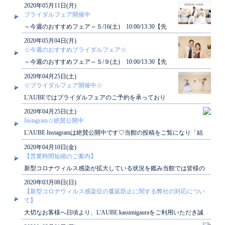
デザート試食＆ウェディング..
2020年05月11日(月)
ブライダルフェア開催中
～今週のおすすめフェア～５/16(土) 10:00/13:30【先
輩花嫁おすすめ】デザート試食＆ウェディ..
2020年05月04日(月)
☆今週のおすすめブライダルフェア☆
～今週のおすすめフェア～５/９(土) 10:00/13:30【先
輩花嫁おすすめ】デザート試食＆ウェディン..
2020年04月25日(土)
☆ブライダルフェア開催中☆
L'AUBEではブライダルフェアのご予約を承っており
ます。会場のご見学・ご相談などウェディングプラン
2020年04月25日(土)
ナー..
Instagram☆絶賛公開中
L'AUBE Instagramは絶賛公開中です♡当館の投稿をご覧になり「結
婚式っていいな」「結婚式した..
2020年04月10日(金)
【営業時間短縮のご案内】
新型コロナウィルス感染が拡大している状況を鑑み当館では皆様の
安全を優先させて頂くため当面の間、営業時間を..
2020年03月08日(日)
【新型コロナウィルス感染症の蔓延防止に関する弊社の対応につい
て】
大切なお客様へ日頃より、L'AUBE kasumigauraをご利用いただき誠
にありがとうございます。L..