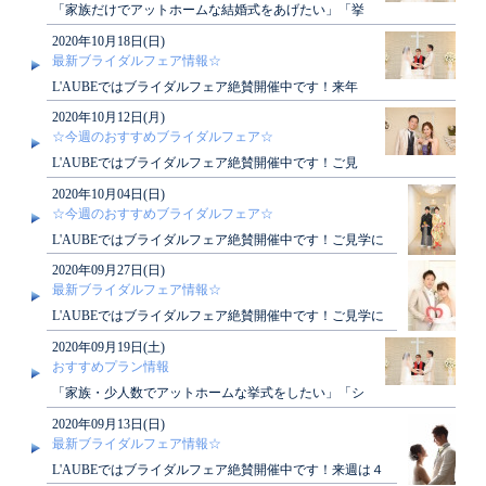
「家族だけでアットホームな結婚式をあげたい」「挙
式だけを行いたい」ローブではそんな願いを叶えるプ
2020年10月18日(日)
ランがご..
最新ブライダルフェア情報☆
L'AUBEではブライダルフェア絶賛開催中です！来年
の春ウェディングをご検討の花嫁様！若干ではござい
2020年10月12日(月)
ます..
☆今週のおすすめブライダルフェア☆
L'AUBEではブライダルフェア絶賛開催中です！ご見
学にお越し頂いたお客様には素敵な特典もございま
2020年10月04日(日)
す！ぜ..
☆今週のおすすめブライダルフェア☆
L'AUBEではブライダルフェア絶賛開催中です！ご見学に
お越し頂いたお客様には素敵な特典もございます！ぜ..
2020年09月27日(日)
最新ブライダルフェア情報☆
L'AUBEではブライダルフェア絶賛開催中です！ご見学に
お越し頂いたお客様には素敵な特典もございます！ぜ..
2020年09月19日(土)
おすすめプラン情報
「家族・少人数でアットホームな挙式をしたい」「シ
ンプル・リーズナブルに結婚式をしたい」そんな願い
2020年09月13日(日)
を叶えた..
最新ブライダルフェア情報☆
L'AUBEではブライダルフェア絶賛開催中です！来週は４