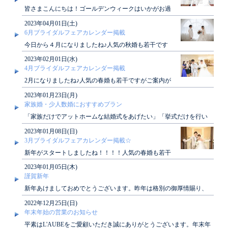
皆さまこんにちは！ゴールデンウィークはいかがお過
ごしでしょうか？5月もブライダルフェア開催中で
2023年04月01日(土)
す！来週の..
6月ブライダルフェアカレンダー掲載
今日から４月になりましたね♪人気の秋婚も若干です
がご案内が可能でございます6月のブライダルフェア
2023年02月01日(水)
カレンダ..
4月ブライダルフェアカレンダー掲載
2月になりましたね♪人気の春婚も若干ですがご案内が
可能でございます４月のブライダルフェアカレンダー
2023年01月23日(月)
が掲載..
家族婚・少人数婚におすすめプラン
「家族だけでアットホームな結婚式をあげたい」「挙式だけを行い
たい」ローブではそんな願いを叶えるプランがご..
2023年01月08日(日)
3月ブライダルフェアカレンダー掲載☆
新年がスタートしましたね！！！！人気の春婚も若干
ですがご案内が可能でございます3月のブライダルフ
2023年01月05日(木)
ェアカレ..
謹賀新年
新年あけましておめでとうございます。昨年は格別の御厚情賜り、
深く感謝申し上げます。本年も皆さまに素敵なひ..
2022年12月25日(日)
年末年始の営業のお知らせ
平素はL'AUBEをご愛顧いただき誠にありがとうございます。年末年