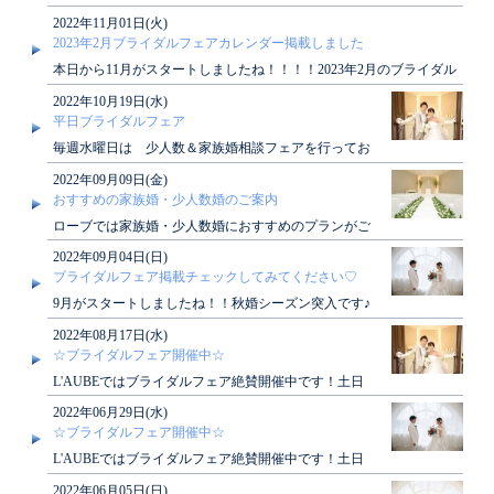
始休業期間につきまして、下記の通りご案..
2022年11月01日(火)
2023年2月ブライダルフェアカレンダー掲載しました
本日から11月がスタートしましたね！！！！2023年2月のブライダル
フェアカレンダーが掲載されました。ぜ..
2022年10月19日(水)
平日ブライダルフェア
毎週水曜日は 少人数＆家族婚相談フェアを行ってお
ります♪「家族だけでアットホームに挙げたい」「ご
2022年09月09日(金)
く親しい..
おすすめの家族婚・少人数婚のご案内
ローブでは家族婚・少人数婚におすすめのプランがご
ざいます！アットホームな結婚式がしたい方、必見で
2022年09月04日(日)
す♪詳し..
ブライダルフェア掲載チェックしてみてください♡
9月がスタートしましたね！！秋婚シーズン突入です♪
今年12月のブライダルフェアの掲載が本日スタートし
2022年08月17日(水)
まし..
☆ブライダルフェア開催中☆
L'AUBEではブライダルフェア絶賛開催中です！土日
はもちろん、平日も開催しております！ぜひご見学に
2022年06月29日(水)
お越..
☆ブライダルフェア開催中☆
L'AUBEではブライダルフェア絶賛開催中です！土日
はもちろん、平日も開催しております！ぜひご見学に
2022年06月05日(日)