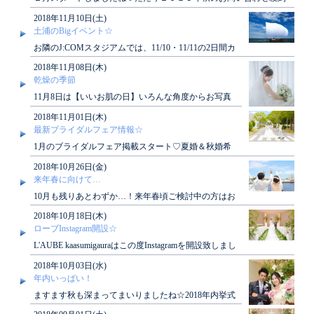
中です！ご希望の方はお早めに…(^O^)／◇..
2018年11月10日(土)
土浦のBigイベント☆
お隣のJ:COMスタジアムでは、11/10・11/11の2日間カ
レーフェスを開催☆茨城のご当地メニューを..
2018年11月08日(木)
乾燥の季節
11月8日は【いいお肌の日】いろんな角度からお写真
を撮られる結婚式…ブライダルエステや保湿ケアでお
2018年11月01日(木)
肌の調..
最新ブライダルフェア情報☆
1月のブライダルフェア掲載スタート♡夏婚＆秋婚希
望のカップル様必見フェア満載！春婚をご検討のカッ
2018年10月26日(金)
プル様は..
来年春に向けて…
10月も残りあとわずか…！来年春頃ご検討中の方はお
早めに(^O^)／L'AUBEフェアに参加しちゃいまし..
2018年10月18日(木)
ローブInstagram開設☆
L'AUBE kaasumigauraはこの度Instagramを開設致しまし
た(^O^)／当館の投稿を..
2018年10月03日(水)
年内いっぱい！
ますます秋も深まってまいりましたね☆2018年内挙式
もまだ間に合います！2019年春ご希望の方も秋のブ