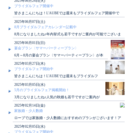
2025年06月24日(火)
ブライダルフェア開催中
皆さまこんにちは！L'AUBEでは週末もブライダルフェア開催中で
す！来週の土日もご案内可能でございますぜ..
2025年06月07日(土)
8月ブライダルフェアカレンダー記載中
8月になりましたね♪年内挙式も若干ですがご案内が可能でございま
す８月のブライダルフェアカレンダーが掲載さ..
2025年06月01日(日)
宴会プラン〈サマーパーティープラン〉
6月～8月の宴会プラン〈サマーパーティープラン〉が本
日よりご利用可能になりますサマーパーティープラン限
2025年03月27日(木)
定..
ブライダルフェア開始中
皆さまこんにちは！L'AUBEでは週末もブライダルフ
ェア開催中です！来週の土日もご案内可能でございま
2025年03月05日(水)
すぜ..
5月のブライダルフェア掲載開始！
3月になりましたね♪人気の秋婚も若干ですがご案内が
可能でございます5月のブライダルフェアカレンダー
2025年02月14日(金)
が掲載..
家族婚・少人数婚
ローブでは家族婚・少人数婚におすすめのプランがございます！ア
ットホームな結婚式がしたい方、必見です♪詳し..
2025年02月05日(水)
ブライダルフェア開始中