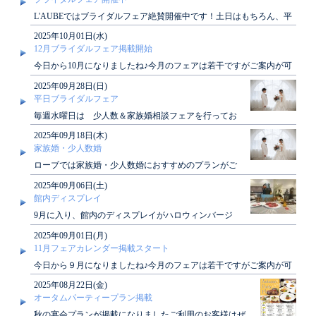
L'AUBEではブライダルフェア絶賛開催中です！土日はもちろん、平
日も開催しております！ぜひご見学にお越..
2025年10月01日(水)
12月ブライダルフェア掲載開始
今日から10月になりましたね♪今月のフェアは若干ですがご案内が可
能でございます！12月のブライダルフェア..
2025年09月28日(日)
平日ブライダルフェア
毎週水曜日は 少人数＆家族婚相談フェアを行ってお
ります♪「家族だけでアットホームに挙げたい」「ご
2025年09月18日(木)
く親しい..
家族婚・少人数婚
ローブでは家族婚・少人数婚におすすめのプランがご
ざいます！アットホームな結婚式がしたい方、必見で
2025年09月06日(土)
す♪詳し..
館内ディスプレイ
9月に入り、館内のディスプレイがハロウィンバージ
ョンになりました★L'AUBEにお越しの際は、ぜひご
2025年09月01日(月)
覧く..
11月フェアカレンダー掲載スタート
今日から９月になりましたね♪今月のフェアは若干ですがご案内が可
能でございます！11月のブライダルフェアカ..
2025年08月22日(金)
オータムパーティープラン掲載
秋の宴会プランが掲載になりましたご利用のお客様はぜ