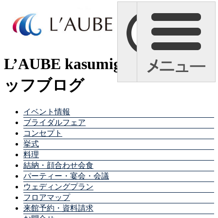
L’AUBE kasumigaura スタ
ッフブログ
イベント情報
ブライダルフェア
コンセプト
挙式
料理
結納・顔合わせ会食
パーティー・宴会・会議
ウェディングプラン
フロアマップ
来館予約・資料請求