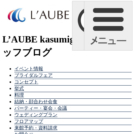
L’AUBE kasumigaura スタ
ッフブログ
イベント情報
ブライダルフェア
コンセプト
挙式
料理
結納・顔合わせ会食
パーティー・宴会・会議
ウェディングプラン
フロアマップ
来館予約・資料請求