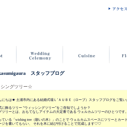
 kasumigaura スタッフブログ
ッシングツリー☆
んにちは☀ 土浦市内にある結婚式場Ｌ’ＡＵＢＥ（ローブ）スタッフブログをご覧い
式に飾るツリー “ウィッシングツリー”をご存知でしようか？
グツリーとは、おもてなしアイテムの大定番である ウェルカムツリーのひとつです
ている「wishing tree（願いの木）」のことで ウェルカムスペースにツリーと
ージを書いてもらい、 それを木に結び付けることで完成します♡♡