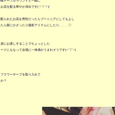
の後テーブルラウンドと一緒に
お花を配る華やか演出です(＾▽＾)/
は配られたお花を男性だったらブートニアにしてもよし
ったら髪にかざったり撮影アイテムにしたり、、、♡
全員にお渡しすることでちょっとした
ードにもなって会場に一体感がうまれそうです(=´▽`=)
もフラワーサーブを取り入れて
んか？