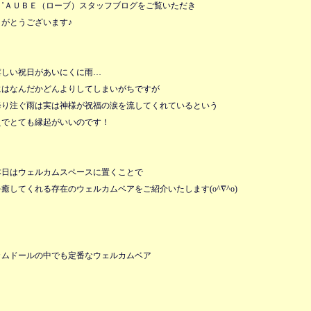
Ｌ’ＡＵＢＥ（ローブ）スタッフブログをご覧いただき
りがとうございます♪
嬉しい祝日があいにくに雨…
にはなんだかどんよりしてしまいがちですが
降り注ぐ雨は実は神様が祝福の涙を流してくれているという
えでとても縁起がいいのです！
本日はウェルカムスペースに置くことで
癒してくれる存在のウェルカムベアをご紹介いたします(o^∇^o)
カムドールの中でも定番なウェルカムベア