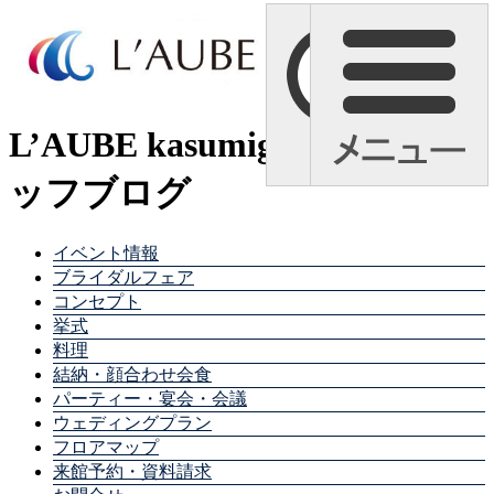
L’AUBE kasumigaura スタ
ッフブログ
イベント情報
ブライダルフェア
コンセプト
挙式
料理
結納・顔合わせ会食
パーティー・宴会・会議
ウェディングプラン
フロアマップ
来館予約・資料請求