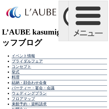
L’AUBE kasumigaura スタ
ッフブログ
イベント情報
ブライダルフェア
コンセプト
挙式
料理
結納・顔合わせ会食
パーティー・宴会・会議
ウェディングプラン
フロアマップ
来館予約・資料請求