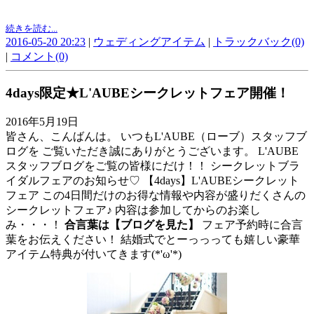
続きを読む...
2016-05-20 20:23
|
ウェディングアイテム
|
トラックバック(0)
|
コメント(0)
4days限定★L'AUBEシークレットフェア開催！
2016年5月19日
皆さん、こんばんは。 いつもL'AUBE（ローブ）スタッフブ
ログを ご覧いただき誠にありがとうございます。 L'AUBE
スタッフブログをご覧の皆様にだけ！！ シークレットブラ
イダルフェアのお知らせ♡ 【4days】L'AUBEシークレット
フェア この4日間だけのお得な情報や内容が盛りだくさんの
シークレットフェア♪ 内容は参加してからのお楽し
み・・・！
合言葉は【ブログを見た】
フェア予約時に合言
葉をお伝えください！ 結婚式でとーっっっても嬉しい豪華
アイテム特典が付いてきます(*'ω'*)