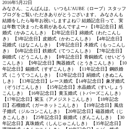
2016年5月22日
みなさん、こんばんは。 いつもL'AUBE（ローブ）スタッフ
ブログをご覧いただきありがとうございます。 みなさんも
結婚をしたら毎年お祝いしますよね♡ 結婚記念日って、実
は年数で決まった名前があるんですよー♪ 【1年記念日】紙
婚式（かみこんしき） 【2年記念日】綿婚式（わたこんし
き） 【3年記念日】皮婚式（かわこんしき） 【4年記念日】
花婚式（はなこんしき） 【5年記念日】木婚式（もっこんし
き） 【6年記念日】鉄婚式（てつこんしき） 【7年記念日】
銅婚式（どうこんしき） 【8年記念日】青銅婚式（せいどう
こんしき） 【9年記念日】陶器婚式（とうきこんしき） 【10
年記念日】錫婚式（すずこんしき） 【11年記念日】鋼鉄婚
式（こうてつこんしき） 【12年記念日】絹婚式（きぬこん
しき） 【13年記念日】レース婚式 【14年記念日】象牙婚式
（ぞうげこんしき） 【15年記念日】水晶婚式（すいしょう
こんしき） 【16年記念日】黄玉婚式（トパーズこんしき）
【17年記念日】紫玉（アメジストこんしき） 【18年記念
日】石榴婚式（ガーネットこんしき） 【19年記念日】風信
子婚式（ジルコンこんしき） 【20年記念日】磁器婚式（じ
きこんしき） 【25年記念日】銀婚式（ぎんこんしき） 【30
年記念日】真珠婚式（しんじゅこんしき） 【35年記念日】