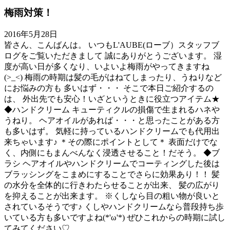
梅雨対策！
2016年5月28日
皆さん、こんばんは。 いつもL'AUBE(ローブ）スタッフブ
ログをご覧いただきまして 誠にありがとうございます。 湿
度が高い日が多くなり、いよいよ梅雨がやってきますね
(>_<) 梅雨の時期は髪の毛がはねてしまったり、うねりなど
にお悩みの方も 多いはず・・・ そこで本日ご紹介するの
は、 外出先でも安心！いざというときに役立つアイテム★
◆ハンドクリーム キューティクルの損傷で生まれるハネや
うねり。 ヘアオイルがあれば・・・と思ったことがある方
も多いはず。 気軽に持っているハンドクリームでも代用出
来ちゃいます♪ ＊その際にポイントとして＊ 表面だけでな
く、内側にもまんべんなく浸透させること！だそう。 ◆ブ
ラシ ヘアオイルやハンドクリームでコーティングした後は
ブラッシングをこまめにすることでさらに効果あり！！ 髪
の水分を全体的に行きわたらせることが出来、 髪の広がり
を抑えることが出来ます。 ※くしなら目の粗い物が良いと
されているそうです♪ くしやハンドクリームなら普段持ち歩
いている方も多いですよね(*'ω'*) ぜひこれからの時期に試し
てみてください♡