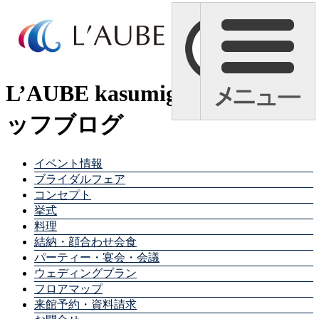
L’AUBE kasumigaura スタ
ッフブログ
イベント情報
ブライダルフェア
コンセプト
挙式
料理
結納・顔合わせ会食
パーティー・宴会・会議
ウェディングプラン
フロアマップ
来館予約・資料請求