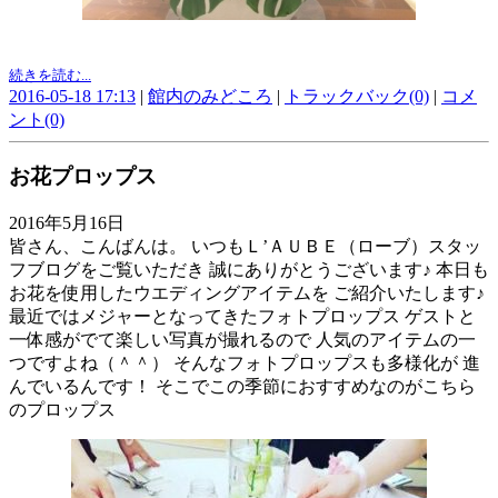
続きを読む...
2016-05-18 17:13
|
館内のみどころ
|
トラックバック(0)
|
コメ
ント(0)
お花プロップス
2016年5月16日
皆さん、こんばんは。 いつもＬ’ＡＵＢＥ（ローブ）スタッ
フブログをご覧いただき 誠にありがとうございます♪ 本日も
お花を使用したウエディングアイテムを ご紹介いたします♪
最近ではメジャーとなってきたフォトプロップス ゲストと
一体感がでて楽しい写真が撮れるので 人気のアイテムの一
つですよね（＾＾） そんなフォトプロップスも多様化が 進
んでいるんです！ そこでこの季節におすすめなのがこちら
のプロップス