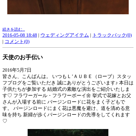
続きを読む...
2016-05-08 18:48
|
ウェディングアイテム
|
トラックバック(0)
|
コメント(0)
天使のお手伝い
2016年5月7日
皆さん、こんばんは。 いつもＬ’ＡＵＢＥ（ローブ）スタッ
フブログをご覧いただき 誠にありがとうございます♪ 本日は
子供たちが参加する 結婚式の素敵な演出をご紹介いたしま
す♡ フラワーガール・フラワーボーイ🌼 挙式で花嫁とお父
さんが入場する前に バージンロードに花をまく子どもで
す。 バージンロードにまく花は悪魔を避け、道を清める意
味を持ち 新婦が歩くバージンロードの先導をしてくれます
♡