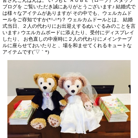
皆さんこんばんは。 いつもＬ’ＡＵＢＥ（ローブ）スタッフ
ブログを ご覧いただき誠にありがとうございます♪ 結婚式で
は様々なアイテムがありますが その中でも、ウェルカムド
ールをご存知ですか(*^-^*)？ ウェルカムドールとは、 結婚
式当日、２人の代わりにお出迎えするぬいぐるみのことを言
います♪ ウエルカムボードに添えたり、受付にディスプレイ
したり、 お色直しの中座時に２人の代わりにメインテーブ
ルに座らせておいたりと 、場を和ませてくれるキュートな
アイテムです(´▽｀*)