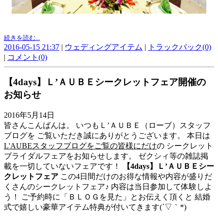
続きを読む...
2016-05-15 21:37
|
ウェディングアイテム
|
トラックバック(0)
|
コメント(0)
【4days】Ｌ’ＡＵＢＥシークレットフェア開催の
お知らせ
2016年5月14日
皆さんこんばんは。 いつもＬ’ＡＵＢＥ（ローブ）スタッフ
ブログを ご覧いただき誠にありがとうございます。 本日は
L'AUBEスタッフブログをご覧の皆様にだけ
の シークレット
ブライダルフェアをお知らせします。 ゼクシィ等の雑誌掲
載を一切していないフェアです！
【4days】Ｌ’ＡＵＢＥシー
クレットフェア
この4日間だけのお得な情報や内容が盛りだ
くさんのシークレットフェア♪ 内容は当日参加して体験しよ
う！ ご予約時に「ＢＬＯＧを見た」とお伝えく頂くと 結婚
式で嬉しい豪華アイテム特典が付いてきます(´▽｀*)