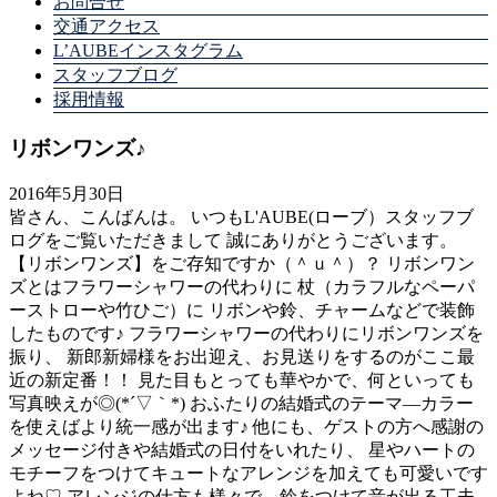
お問合せ
交通アクセス
L’AUBEインスタグラム
スタッフブログ
採用情報
リボンワンズ♪
2016年5月30日
皆さん、こんばんは。 いつもL'AUBE(ローブ）スタッフブ
ログをご覧いただきまして 誠にありがとうございます。
【リボンワンズ】をご存知ですか（＾ｕ＾）？ リボンワン
ズとはフラワーシャワーの代わりに 杖（カラフルなペーパ
ーストローや竹ひご）に リボンや鈴、チャームなどで装飾
したものです♪ フラワーシャワーの代わりにリボンワンズを
振り、 新郎新婦様をお出迎え、お見送りをするのがここ最
近の新定番！！ 見た目もとっても華やかで、何といっても
写真映えが◎(*´▽｀*) おふたりの結婚式のテーマ―カラー
を使えばより統一感が出ます♪ 他にも、ゲストの方へ感謝の
メッセージ付きや結婚式の日付をいれたり、 星やハートの
モチーフをつけてキュートなアレンジを加えても可愛いです
よね♡ アレンジの仕方も様々で、鈴をつけて音が出る工夫