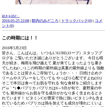
続きを読む...
2016-05-25 22:08
|
館内のみどころ
|
トラックバック(0)
|
コメ
ント(0)
この時期には！！
2016年5月23日
皆さん、こんばんは。 いつもL'AUBE(ローブ）スタッフブ
ログを ご覧いただき誠にありがとうございます。 今日も晴
天が続き、梅雨を飛び越えて 夏が来てしまったような暑さ
でしたね(>_<) この時期の紫外線は真夏の紫外線よりも 強敵
であることは皆さんご存知でしょうか・・・ 日焼け止めク
リームやスプレーをしていても やっぱり心配ですよね(;O;)
そこで本日は食べてお肌を守れる 旬な食材をご紹介します
(*´ω｀*) ◆パプリカ パプリカは6～9月が旬で、夏野菜の中
でも 紫外線からお肌を守る成分がかなり多く含まれるとさ
れています！ ビタミンCが豊富で熱に強いビタミンPも含ま
れているため パプリカは熱を加えても成分が壊れにくいよ