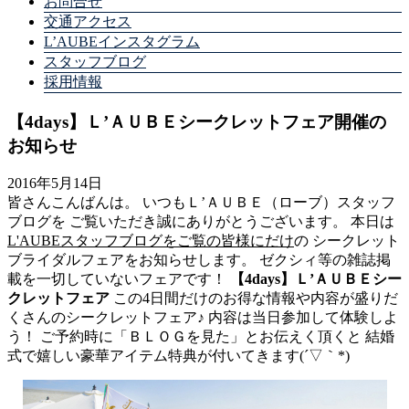
お問合せ
交通アクセス
L’AUBEインスタグラム
スタッフブログ
採用情報
【4days】Ｌ’ＡＵＢＥシークレットフェア開催の
お知らせ
2016年5月14日
皆さんこんばんは。 いつもＬ’ＡＵＢＥ（ローブ）スタッフ
ブログを ご覧いただき誠にありがとうございます。 本日は
L'AUBEスタッフブログをご覧の皆様にだけ
の シークレット
ブライダルフェアをお知らせします。 ゼクシィ等の雑誌掲
載を一切していないフェアです！
【4days】Ｌ’ＡＵＢＥシー
クレットフェア
この4日間だけのお得な情報や内容が盛りだ
くさんのシークレットフェア♪ 内容は当日参加して体験しよ
う！ ご予約時に「ＢＬＯＧを見た」とお伝えく頂くと 結婚
式で嬉しい豪華アイテム特典が付いてきます(´▽｀*)