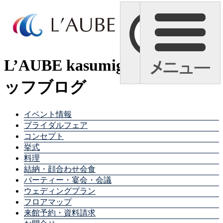
L’AUBE kasumigaura スタ
ッフブログ
イベント情報
ブライダルフェア
コンセプト
挙式
料理
結納・顔合わせ会食
パーティー・宴会・会議
ウェディングプラン
フロアマップ
来館予約・資料請求