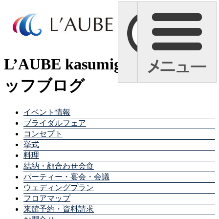
L’AUBE kasumigaura スタ
ッフブログ
イベント情報
ブライダルフェア
コンセプト
挙式
料理
結納・顔合わせ会食
パーティー・宴会・会議
ウェディングプラン
フロアマップ
来館予約・資料請求