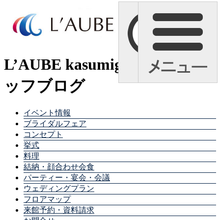
L’AUBE kasumigaura スタ
ッフブログ
イベント情報
ブライダルフェア
コンセプト
挙式
料理
結納・顔合わせ会食
パーティー・宴会・会議
ウェディングプラン
フロアマップ
来館予約・資料請求