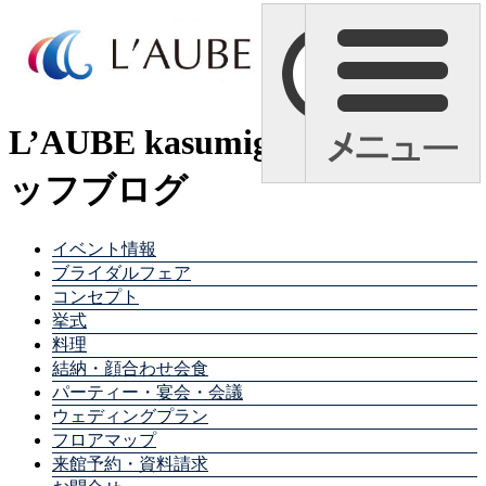
L’AUBE kasumigaura スタ
ッフブログ
イベント情報
ブライダルフェア
コンセプト
挙式
料理
結納・顔合わせ会食
パーティー・宴会・会議
ウェディングプラン
フロアマップ
来館予約・資料請求