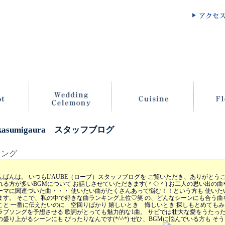
 kasumigaura スタッフブログ
ソング
んばんは。 いつもL'AUBE（ローブ）スタッフブログを ご覧いただき、ありがとう
れる方が多いBGMについて お話しさせていただきます(＾◇＾) お二人の思い出の
ーマに関連づいた曲・・・ 使いたい曲がたくさんあって悩む！！という方も 使い
す。 そこで、私の中で好きな曲ランキング上位♡笑 の、どんなシーンにも合う曲をご紹介♪
こと 一番に伝えたいのに 空回りばかり 嬉しいとき 悔しいとき 探しもとめてもみ
ラブソングを予想させる 歌詞がとっても魅力的な1曲。 サビでは壮大な愛をうたっ
盛り上がるシーンにも ぴったりなんです(*^^*) ぜひ、BGMに悩んでいる方も 