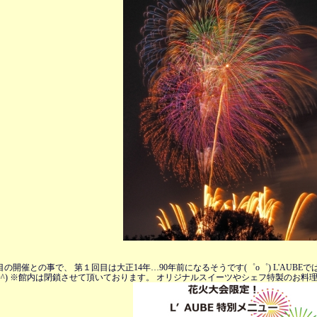
目の開催との事で、 第１回目は大正14年…90年前になるそうです(゜o゜) L'AU
^O^) ※館内は閉鎖させて頂いております。 オリジナルスイーツやシェフ特製のお料