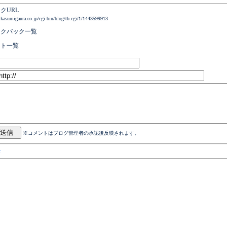
クURL
.kasumigaura.co.jp/cgi-bin/blog/tb.cgi/1/1443599913
ックバック一覧
ント一覧
※コメントはブログ管理者の承認後反映されます。
r