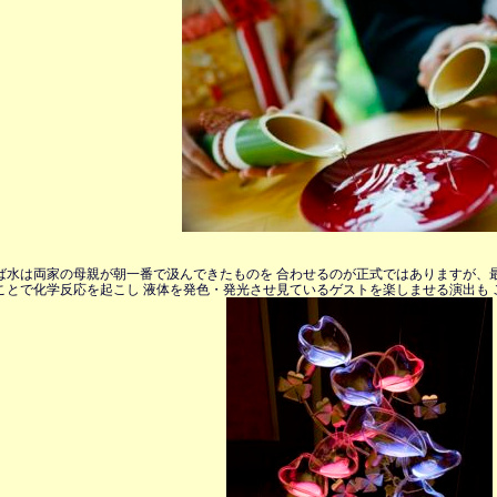
ば水は両家の母親が朝一番で汲んできたものを 合わせるのが正式ではありますが、最
ことで化学反応を起こし 液体を発色・発光させ見ているゲストを楽しませる演出も 