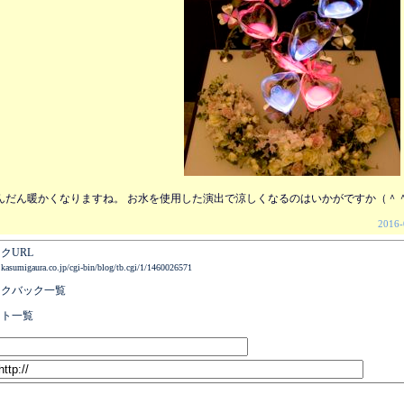
んだん暖かくなりますね。 お水を使用した演出で涼しくなるのはいかがですか（＾
2016-
クURL
.kasumigaura.co.jp/cgi-bin/blog/tb.cgi/1/1460026571
ックバック一覧
ント一覧