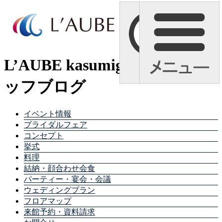
L’AUBE kasumigaura スタ
ッフブログ
イベント情報
ブライダルフェア
コンセプト
挙式
料理
結納・顔合わせ会食
パーティー・宴会・会議
ウェディングプラン
フロアマップ
来館予約・資料請求