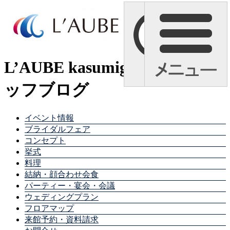
L’AUBE kasumigaura スタ
ッフブログ
イベント情報
ブライダルフェア
コンセプト
挙式
料理
結納・顔合わせ会食
パーティー・宴会・会議
ウェディングプラン
フロアマップ
来館予約・資料請求