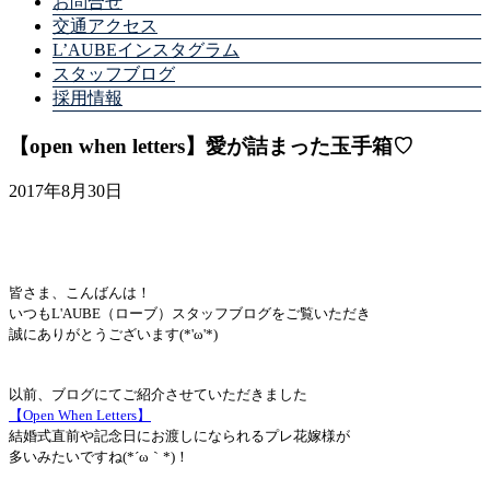
お問合せ
交通アクセス
L’AUBEインスタグラム
スタッフブログ
採用情報
【open when letters】愛が詰まった玉手箱♡
2017年8月30日
皆さま、こんばんは！
いつもL'AUBE（ローブ）スタッフブログをご覧いただき
誠にありがとうございます(*'ω'*)
以前、ブログにてご紹介させていただきました
【Open When Letters】
結婚式直前や記念日にお渡しになられるプレ花嫁様が
多いみたいですね(*´ω｀*)！