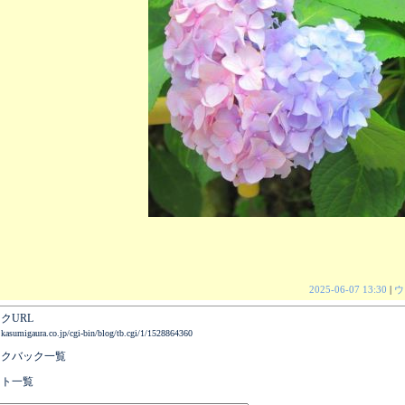
2025-06-07 13:30
|
ウ
クURL
.kasumigaura.co.jp/cgi-bin/blog/tb.cgi/1/1528864360
ックバック一覧
ント一覧