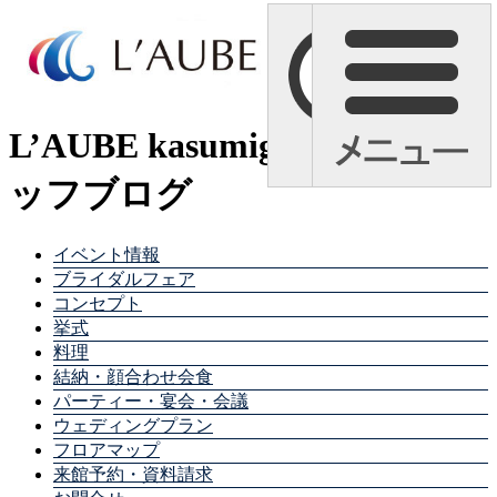
L’AUBE kasumigaura スタ
ッフブログ
イベント情報
ブライダルフェア
コンセプト
挙式
料理
結納・顔合わせ会食
パーティー・宴会・会議
ウェディングプラン
フロアマップ
来館予約・資料請求