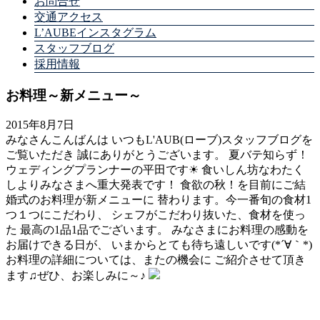
お問合せ
交通アクセス
L’AUBEインスタグラム
スタッフブログ
採用情報
お料理～新メニュー～
2015年8月7日
みなさんこんばんは いつもL'AUB(ローブ)スタッフブログを
ご覧いただき 誠にありがとうございます。 夏バテ知らず！
ウェディングプランナーの平田です☀ 食いしん坊なわたく
しよりみなさまへ重大発表です！ 食欲の秋！を目前にご結
婚式のお料理が新メニューに 替わります。今一番旬の食材1
つ１つにこだわり、 シェフがこだわり抜いた、食材を使っ
た 最高の1品1品でございます。 みなさまにお料理の感動を
お届けできる日が、 いまからとても待ち遠しいです(*´∀｀*)
お料理の詳細については、またの機会に ご紹介させて頂き
ます♫ぜひ、お楽しみに～♪