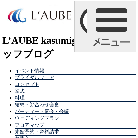
L’AUBE kasumigaura スタ
ッフブログ
イベント情報
ブライダルフェア
コンセプト
挙式
料理
結納・顔合わせ会食
パーティー・宴会・会議
ウェディングプラン
フロアマップ
来館予約・資料請求