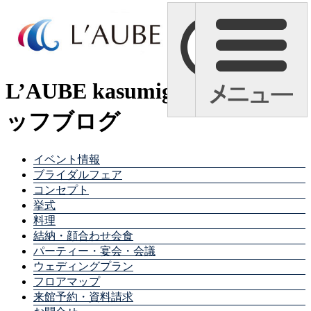
L’AUBE kasumigaura スタ
ッフブログ
イベント情報
ブライダルフェア
コンセプト
挙式
料理
結納・顔合わせ会食
パーティー・宴会・会議
ウェディングプラン
フロアマップ
来館予約・資料請求