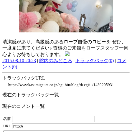
清潔感があり、高級感のあるローブ自慢のロビーを ぜひ、
一度見に来てください♪ 皆様のご来館をローブスタッフ一同
心よりお待ちしております。
2015-08-10 20:23
|
館内のみどころ
|
トラックバック(0)
|
コメ
ント(0)
トラックバックURL
https://www.kasumigaura.co.jp/cgi-bin/blog/tb.cgi/1/1439205931
現在のトラックバック一覧
現在のコメント一覧
名前
URL