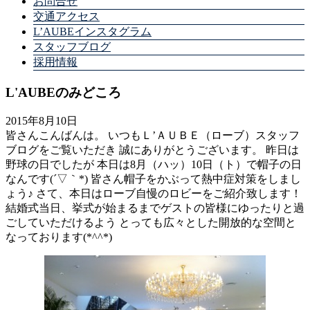
お問合せ
交通アクセス
L’AUBEインスタグラム
スタッフブログ
採用情報
L'AUBEのみどころ
2015年8月10日
皆さんこんばんは。 いつもＬ’ＡＵＢＥ（ローブ）スタッフ
ブログをご覧いただき 誠にありがとうございます。 昨日は
野球の日でしたが 本日は8月（ハッ）10日（ト）で帽子の日
なんです(´▽｀*) 皆さん帽子をかぶって熱中症対策をしまし
ょう♪ さて、本日はローブ自慢のロビーをご紹介致します！
結婚式当日、挙式が始まるまでゲストの皆様にゆったりと過
ごしていただけるよう とっても広々とした開放的な空間と
なっております(*^^*)