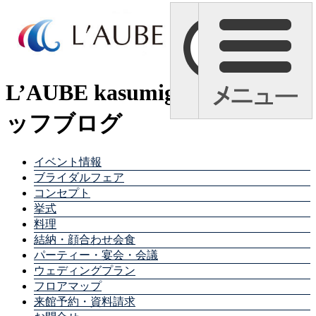
L’AUBE kasumigaura スタ
ッフブログ
イベント情報
ブライダルフェア
コンセプト
挙式
料理
結納・顔合わせ会食
パーティー・宴会・会議
ウェディングプラン
フロアマップ
来館予約・資料請求