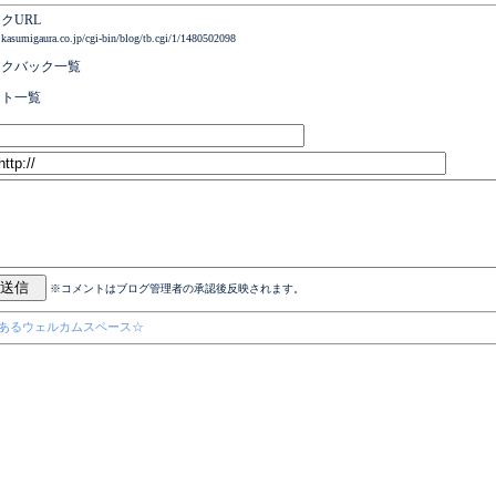
クURL
.kasumigaura.co.jp/cgi-bin/blog/tb.cgi/1/1480502098
ックバック一覧
ント一覧
※コメントはブログ管理者の承認後反映されます。
のあるウェルカムスペース☆