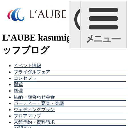
L’AUBE kasumigaura スタ
ッフブログ
イベント情報
ブライダルフェア
コンセプト
挙式
料理
結納・顔合わせ会食
パーティー・宴会・会議
ウェディングプラン
フロアマップ
来館予約・資料請求