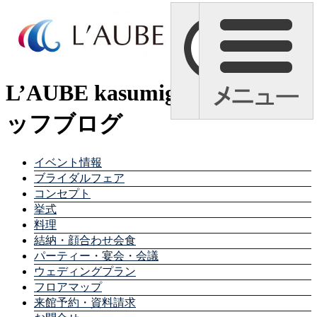
L’AUBE kasumigaura スタ
ッフブログ
イベント情報
ブライダルフェア
コンセプト
挙式
料理
結納・顔合わせ会食
パーティー・宴会・会議
ウェディングプラン
フロアマップ
来館予約・資料請求